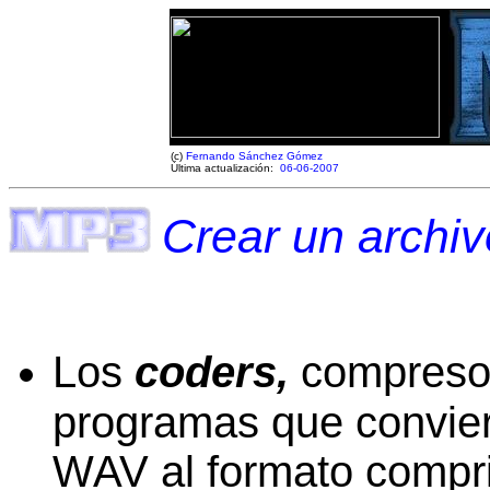
(c)
Fernando Sánchez Gómez
Última actualización:
06-06-2007
Crear un archi
Los
coders,
compresor
programas que convier
WAV al formato compr