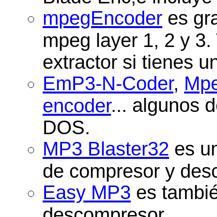
mpegEncoder
es gra
mpeg layer 1, 2 y 3
extractor si tienes
EmP3-N-Coder
,
Mpe
... algunos 
encoder
DOS.
MP3 Blaster32
es un
de compresor y des
Easy MP3
es tambié
descompresor.