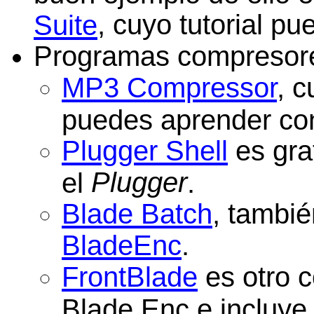
, cuyo tutorial p
Suite
Programas compresore
MP3 Compressor
, 
puedes aprender c
Plugger Shell
es gra
Plugger
el
.
Blade Batch
, tambié
BladeEnc
.
FrontBlade
es otro c
Blade Enc,e incluye 