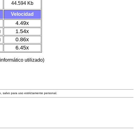
44.594 Kb
Velocidad
4.49x
1.54x
g
0.86x
g
6.45x
nformático utilizado)
o, salvo para uso estrictamente personal.