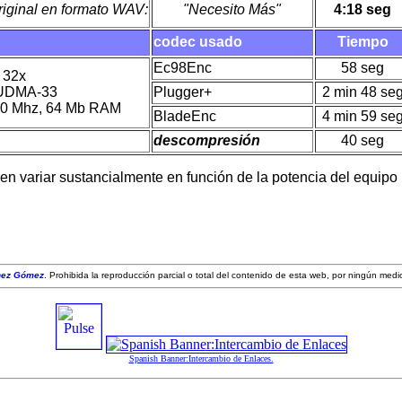
riginal en formato WAV:
"Necesito Más"
4:18 seg
codec usado
Tiempo
Ec98Enc
58 seg
 32x
 UDMA-33
Plugger+
2 min 48 se
350 Mhz, 64 Mb RAM
BladeEnc
4 min 59 se
descompresión
40 seg
n variar sustancialmente en función de la potencia del equipo i
hez Gómez
. Prohibida la reproducción parcial o total del contenido de esta web, por ningún medi
Spanish Banner:Intercambio de Enlaces.